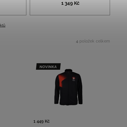
1 349 Kč
uktů
4
položek celkem
NOVINKA
1 449 Kč