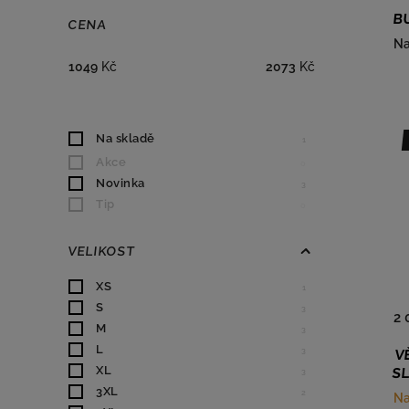
B
CENA
Na
1049
Kč
2073
Kč
Na skladě
1
Akce
0
Novinka
3
Tip
0
VELIKOST
XS
1
S
3
2 
M
3
L
3
V
XL
SL
3
3XL
2
Na