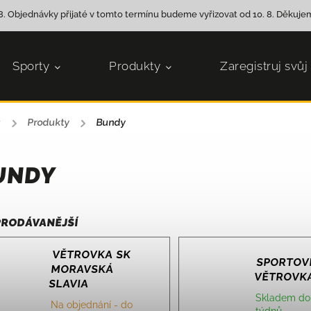
8. Objednávky přijaté v tomto termínu budeme vyřizovat od 10. 8. Děkujem
Sporty
Produkty
Zaregistruj svůj
ů
/
Produkty
/
Bundy
UNDY
PRODÁVANĚJŠÍ
VĚTROVKA SK
SPORTOV
MORAVSKÁ
VĚTROVKA
SLAVIA
Skladem do
Na objednání - do
týdnů