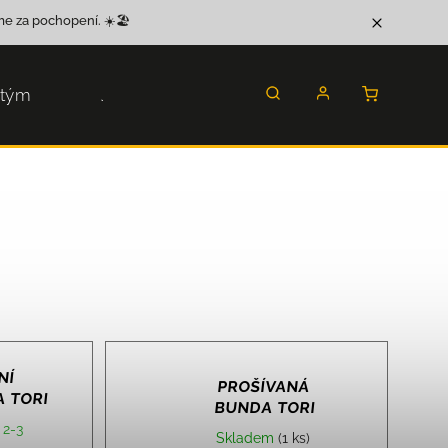
e za pochopení. ☀️🏖️
 tým
Jak nakoupit
NÍ
PROŠÍVANÁ
 TORI
BUNDA TORI
 2-3
Skladem
(1 ks)