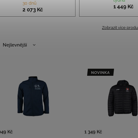
30 dnů
1 449 Kč
2 073 Kč
Zobrazit více prod
Nejlevnější
Nejdražší
Nejprodávanější
NOVINKA
Abecedně
049 Kč
1 349 Kč