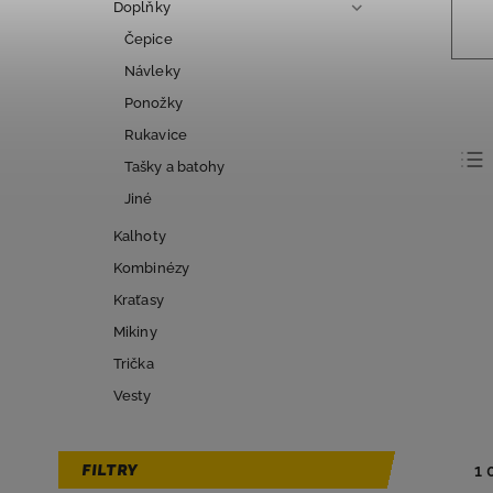
Doplňky
Čepice
Návleky
Ponožky
Rukavice
Tašky a batohy
Jiné
Kalhoty
Kombinézy
Kraťasy
Mikiny
Trička
Vesty
FILTRY
1 