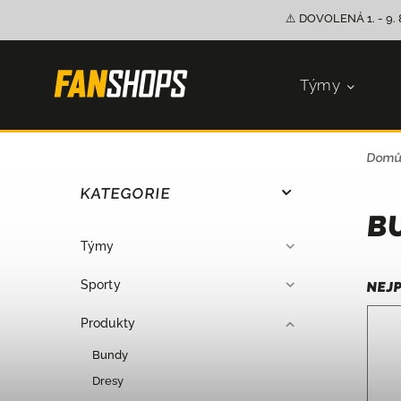
⚠️ DOVOLENÁ 1. - 9. 
Týmy
Dom
KATEGORIE
B
Týmy
Sporty
NEJ
Produkty
Bundy
Dresy