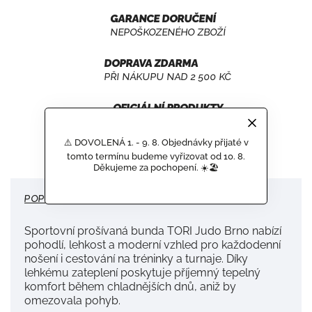
GARANCE DORUČENÍ
NEPOŠKOZENÉHO ZBOŽÍ
DOPRAVA ZDARMA
PŘI NÁKUPU NAD 2 500 KČ
OFICIÁLNÍ PRODUKTY
SPORTOVNÍCH TÝMŮ
⚠️ DOVOLENÁ 1. - 9. 8. Objednávky přijaté v
tomto termínu budeme vyřizovat od 10. 8.
Děkujeme za pochopení. ☀️🏖️
POPIS
DISKUZE
Sportovní prošívaná bunda TORI Judo Brno nabízí
pohodlí, lehkost a moderní vzhled pro každodenní
nošení i cestování na tréninky a turnaje. Díky
lehkému zateplení poskytuje příjemný tepelný
komfort během chladnějších dnů, aniž by
omezovala pohyb.