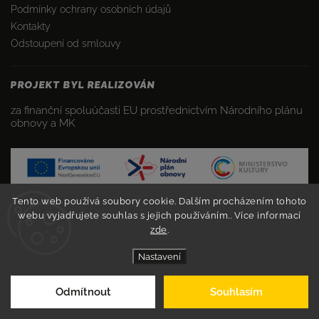
Podmínky ochrany osobních údajů
Kontakty
Odstoupení od smlouvy
PROJEKT BYL REALIZOVÁN
za finanční spoluúčasti EU prostřednictvím Národního plánu
obnovy a MK
Tento web používá soubory cookie. Dalším procházením tohoto
webu vyjadřujete souhlas s jejich používáním.. Více informací
zde
.
Nastavení
Copyright 2026
FANSHOPS
. Všechna práva vyhrazena.
Odmítnout
Souhlasím