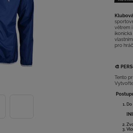
Klubová
sportovn
větrem 
ikonická
vlastním
pro hráč
🎨
PERS
Tento p
Vytvořte
Postupu
Do 
INIC
Zvo
Vlo