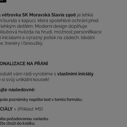
 větrovka SK Moravská Slavia 1906
je lehká
í bunda s kapucí, která spolehlivě ochrání před
i lehkým deštěm. Moderní design doplňuje
 klubová hvězda na hrudi, možnost personifikace
i iniciálami a výrazný potisk na zádech. Ideální
e, trenéry i fanoušky.
ONALIZACE NA PŘÁNÍ
rodukt vám rádi vyrobíme s
vlastními iniciály
.
 si svůj unikátní kousek!
jte následovně:
pole poznámky napište text v tomto formátu:
IÁLY
>
(Příklad: MS)
lte požadovanou variantu.
žte zboží do košíku.