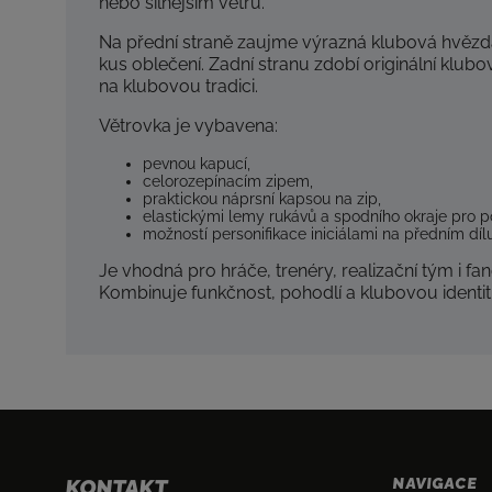
nebo silnějším větru.
Na přední straně zaujme výrazná klubová hvězd
kus oblečení. Zadní stranu zdobí originální klub
na klubovou tradici.
Větrovka je vybavena:
pevnou kapucí,
celorozepínacím zipem,
praktickou náprsní kapsou na zip,
elastickými lemy rukávů a spodního okraje pro p
možností personifikace iniciálami na předním dílu
Je vhodná pro hráče, trenéry, realizační tým i fa
Kombinuje funkčnost, pohodlí a klubovou ident
NAVIGACE
KONTAKT