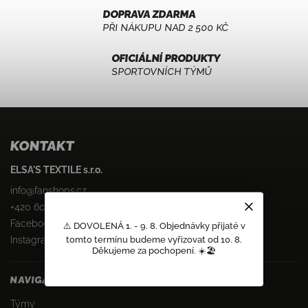
DOPRAVA ZDARMA
PŘI NÁKUPU NAD 2 500 KČ
OFICIÁLNÍ PRODUKTY
SPORTOVNÍCH TÝMŮ
KONTAKT
ELSA'S TEXTILE s.r.o.
info
@
fanshops.cz
+420 603 805 551
Facebook
⚠️ DOVOLENÁ 1. - 9. 8. Objednávky přijaté v
tomto termínu budeme vyřizovat od 10. 8.
Instagram
Děkujeme za pochopení. ☀️🏖️
NAVIGACE
Týmy