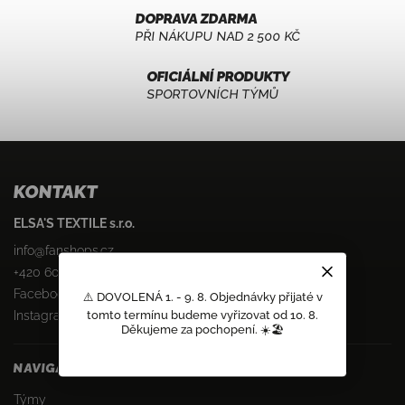
DOPRAVA ZDARMA
PŘI NÁKUPU NAD 2 500 KČ
OFICIÁLNÍ PRODUKTY
SPORTOVNÍCH TÝMŮ
KONTAKT
ELSA'S TEXTILE s.r.o.
info
@
fanshops.cz
+420 603 805 551
Facebook
⚠️ DOVOLENÁ 1. - 9. 8. Objednávky přijaté v
tomto termínu budeme vyřizovat od 10. 8.
Instagram
Děkujeme za pochopení. ☀️🏖️
NAVIGACE
Týmy