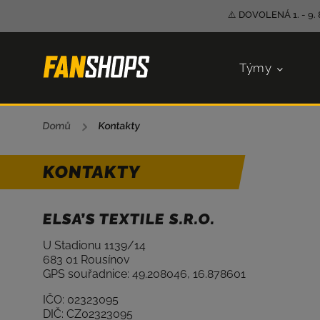
⚠️ DOVOLENÁ 1. - 9. 
Týmy
Domů
/
Kontakty
KONTAKTY
ELSA’S TEXTILE S.R.O.
U Stadionu 1139/14
683 01 Rousínov
GPS souřadnice: 49.208046, 16.878601
IČO: 02323095
DIČ: CZ02323095