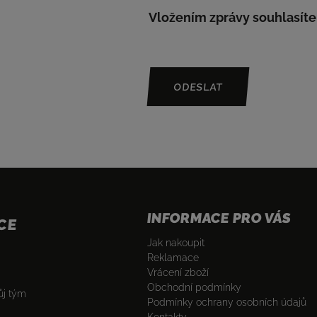
Vložením zprávy souhlasíte
ODESLAT
INFORMACE PRO VÁS
CE
Jak nakoupit
Reklamace
Vrácení zboží
Obchodní podmínky
ůj tým
Podmínky ochrany osobních údajů
Kontakty