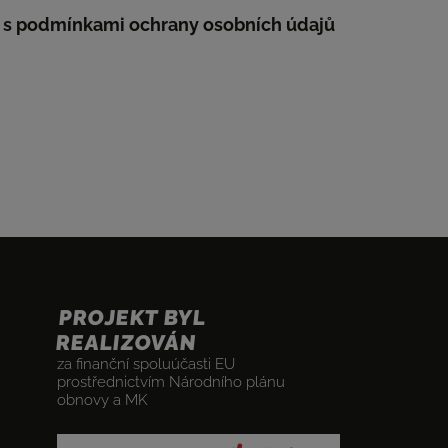
 s
podmínkami ochrany osobních údajů
PROJEKT BYL
REALIZOVÁN
za finanční spoluúčasti EU
prostřednictvím Národního plánu
obnovy a MK