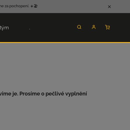
e za pochopení. ☀️🏖️
 tým
Jak nakoupit
íme je. Prosíme o pečlivé vyplnění