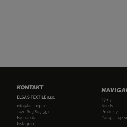
KONTAKT
NAVIGA
ELSA'S TEXTILE s.r.o.
Týmy
Sporty
info
@
fanshops.cz
Produkty
+420 603 805 551
Zaregistruj sv
Facebook
Instagram