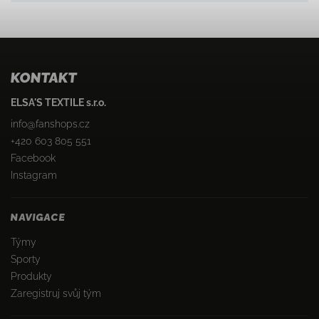
KONTAKT
ELSA'S TEXTILE s.r.o.
info
@
fanshops.cz
+420 603 805 551
Facebook
Instagram
NAVIGACE
Týmy
Sporty
Produkty
Zaregistruj svůj tým