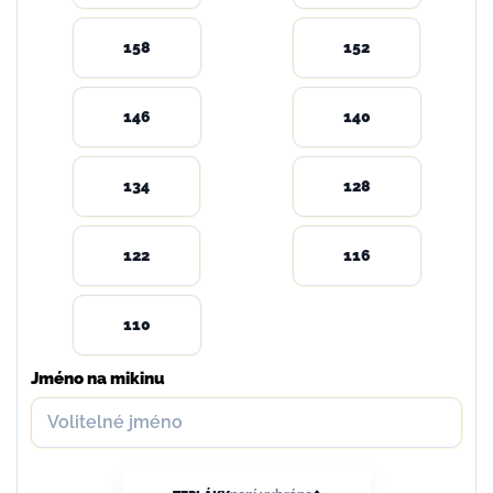
158
152
146
140
134
128
122
116
110
Jméno na mikinu