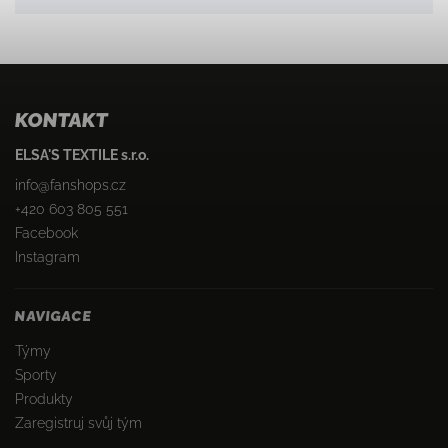
KONTAKT
ELSA'S TEXTILE s.r.o.
info
@
fanshops.cz
+420 603 805 551
Facebook
Instagram
NAVIGACE
Týmy
Sporty
Produkty
Zaregistruj svůj tým