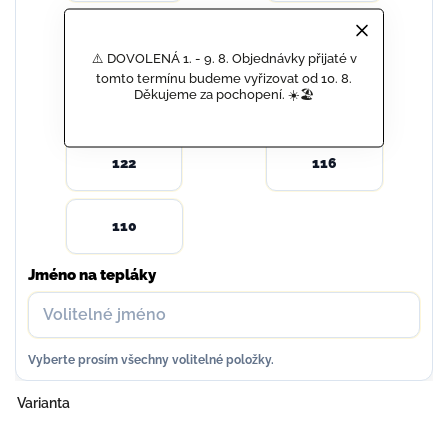
146
140
⚠️ DOVOLENÁ 1. - 9. 8. Objednávky přijaté v
tomto termínu budeme vyřizovat od 10. 8.
Děkujeme za pochopení. ☀️🏖️
134
128
122
116
110
Jméno na tepláky
Vyberte prosím všechny volitelné položky.
Varianta