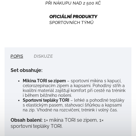
PŘI NÁKUPU NAD 2 500 KČ
OFICIÁLNÍ PRODUKTY
SPORTOVNÍCH TÝMŮ
POPIS
DISKUZE
Set obsahuje:
Mikina TORI se zipem
– sportovní mikina s kapucí,
celorozepínacím zipem a kapsami. Pohodlný střih a
kvalitní materiál zajišťují komfort při cestě na trénink
i během běžného nošení.
Sportovní tepláky TORI
– lehké a pohodlné tepláky
s elastickým pasem, stahovací šňůrkou a kapsami
na zip. Vhodné na rozcvičení, trénink i volný čas.
Obsah balení:
1× mikina TORI se zipem, 1×
sportovní tepláky TORI.