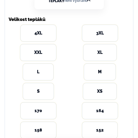
není vybráno
TEPLÁKY
Velikost tepláků
4XL
3XL
XXL
XL
L
M
S
XS
170
164
158
152