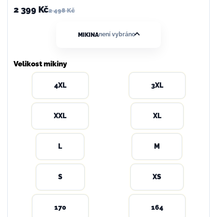
2 399 Kč
2 498 Kč
není vybráno
MIKINA
Velikost mikiny
4XL
3XL
XXL
XL
L
M
S
XS
170
164