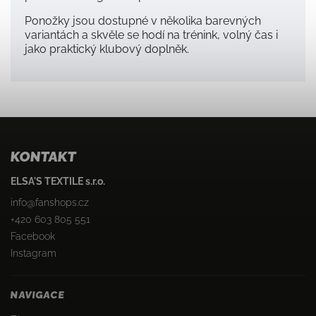
Ponožky jsou dostupné v několika barevných
variantách a skvěle se hodí na trénink, volný čas i
jako praktický klubový doplněk.
KONTAKT
ELSA'S TEXTILE s.r.o.
info
@
fanshops.cz
+420 603 805 551
Facebook
Instagram
NAVIGACE