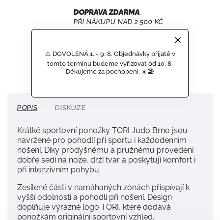
DOPRAVA ZDARMA
PŘI NÁKUPU NAD 2 500 KČ
OFICIÁLNÍ PRODUKTY
SPORTOVNÍCH TÝMŮ
⚠️ DOVOLENÁ 1. - 9. 8. Objednávky přijaté v
tomto termínu budeme vyřizovat od 10. 8.
Děkujeme za pochopení. ☀️🏖️
POPIS
DISKUZE
Krátké sportovní ponožky TORI Judo Brno jsou
navržené pro pohodlí při sportu i každodenním
nošení. Díky prodyšnému a pružnému provedení
dobře sedí na noze, drží tvar a poskytují komfort i
při intenzivním pohybu.
Zesílené části v namáhaných zónách přispívají k
vyšší odolnosti a pohodlí při nošení. Design
doplňuje výrazné logo TORI, které dodává
ponožkám originální sportovní vzhled.