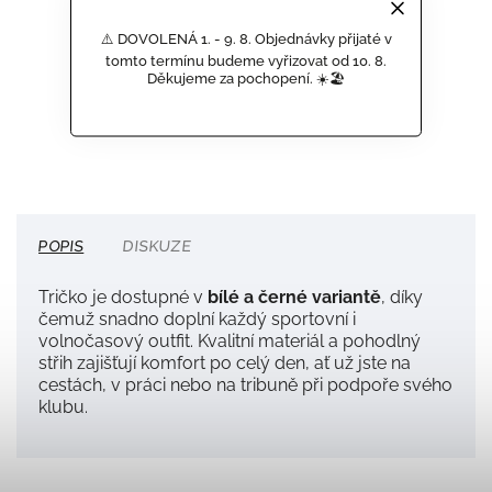
DOPRAVA ZDARMA
⚠️ DOVOLENÁ 1. - 9. 8. Objednávky přijaté v
PŘI NÁKUPU NAD 2 500 KČ
tomto termínu budeme vyřizovat od 10. 8.
Děkujeme za pochopení. ☀️🏖️
OFICIÁLNÍ PRODUKTY
SPORTOVNÍCH TÝMŮ
POPIS
DISKUZE
Tričko je dostupné v
bílé a černé variantě
, díky
čemuž snadno doplní každý sportovní i
volnočasový outfit. Kvalitní materiál a pohodlný
střih zajišťují komfort po celý den, ať už jste na
cestách, v práci nebo na tribuně při podpoře svého
klubu.