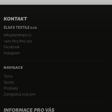
KONTAKT
ELSA'S TEXTILE s.r.o.
info
@
fanshops.cz
+420 603 805 551
Facebook
Instagram
NAVIGACE
Týmy
Sporty
Produkty
Zaregistruj svůj tým
INFORMACE PRO VÁS