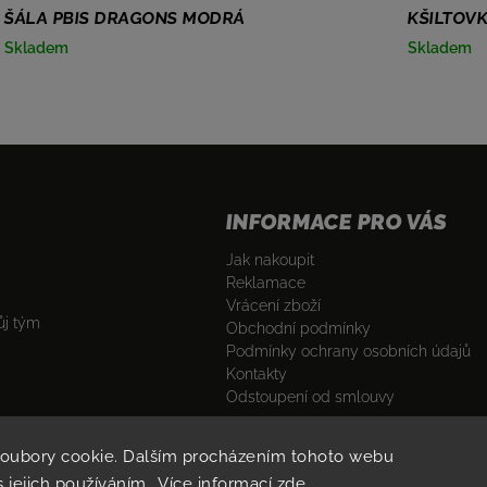
ŠÁLA PBIS DRAGONS MODRÁ
KŠILTOV
Skladem
Skladem
INFORMACE PRO VÁS
Jak nakoupit
Reklamace
Vrácení zboží
ůj tým
Obchodní podmínky
Podmínky ochrany osobních údajů
Kontakty
Odstoupení od smlouvy
soubory cookie. Dalším procházením tohoto webu
s jejich používáním.. Více informací
zde
.