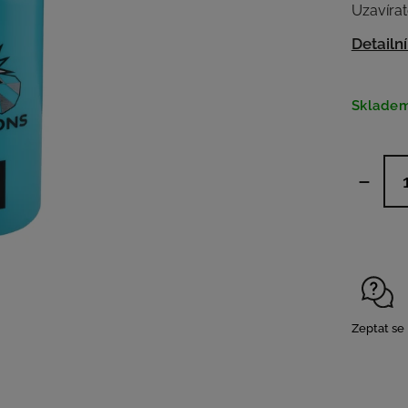
Uzavírate
Detailn
Sklade
Zeptat se