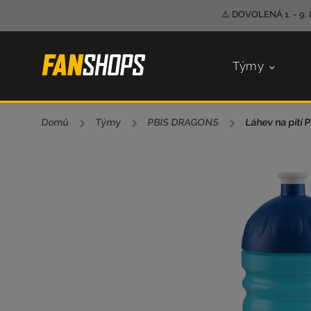
⚠️ DOVOLENÁ 1. - 9. 
Týmy
Domů
/
Týmy
/
PBIS DRAGONS
/
Láhev na pití 