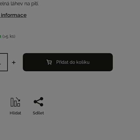
lná láhev na pití.
í informace
m
(>5 ks)
Přidat do košíku
Hlídat
Sdílet