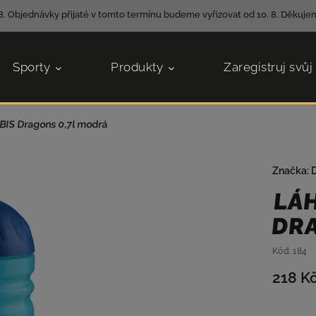
8. Objednávky přijaté v tomto termínu budeme vyřizovat od 10. 8. Děkujem
Sporty
Produkty
Zaregistruj svůj
PBIS Dragons 0,7l modrá
Značka:
LÁH
DRA
Kód:
184
218 K