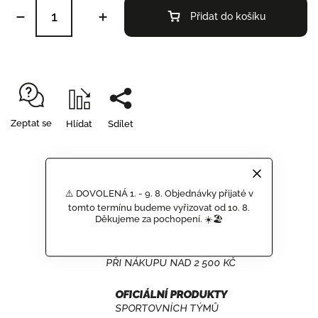
Přidat do košíku
Zeptat se
Hlídat
Sdílet
⚠️ DOVOLENÁ 1. - 9. 8. Objednávky přijaté v
GARANCE DORUČENÍ
tomto termínu budeme vyřizovat od 10. 8.
NEPOŠKOZENÉHO ZBOŽÍ
Děkujeme za pochopení. ☀️🏖️
DOPRAVA ZDARMA
PŘI NÁKUPU NAD 2 500 KČ
OFICIÁLNÍ PRODUKTY
SPORTOVNÍCH TÝMŮ