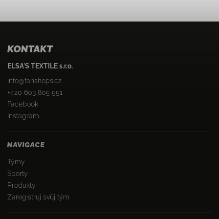
KONTAKT
ELSA'S TEXTILE s.r.o.
info
@
fanshops.cz
+420 603 805 551
Facebook
Instagram
NAVIGACE
Týmy
Sporty
Produkty
Zaregistruj svůj tým