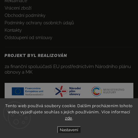
Reklamace
Vrácení zboží
Obchodní podmínky
Podmínky ochrany osobních údajů
Kontakty
Odstoupení od smlouvy
PROJEKT BYL REALIZOVÁN
za finanční spoluúčasti EU prostřednictvím Národního plánu
obnovy a MK
Tento web používá soubory cookie. Dalším procházením tohoto
webu vyjadřujete souhlas s jejich používáním.. Více informací
zde
.
Nastavení
Copyright 2026
FANSHOPS
. Všechna práva vyhrazena.