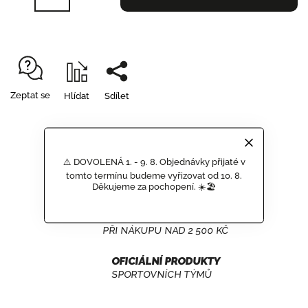
Zeptat se
Hlídat
Sdílet
⚠️ DOVOLENÁ 1. - 9. 8. Objednávky přijaté v
GARANCE DORUČENÍ
tomto termínu budeme vyřizovat od 10. 8.
Děkujeme za pochopení. ☀️🏖️
NEPOŠKOZENÉHO ZBOŽÍ
DOPRAVA ZDARMA
PŘI NÁKUPU NAD 2 500 KČ
OFICIÁLNÍ PRODUKTY
SPORTOVNÍCH TÝMŮ