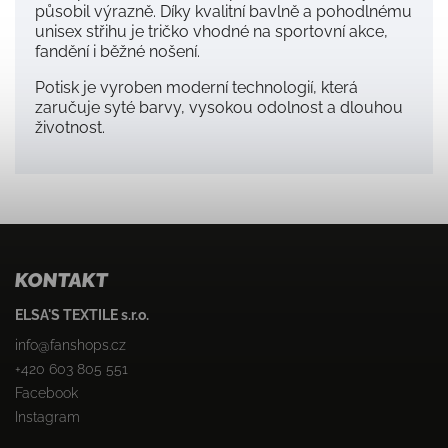
působil výrazně. Díky kvalitní bavlně a pohodlnému
unisex střihu je tričko vhodné na sportovní akce,
fandění i běžné nošení.
Potisk je vyroben moderní technologií, která
zaručuje syté barvy, vysokou odolnost a dlouhou
životnost.
KONTAKT
ELSA'S TEXTILE s.r.o.
info
@
fanshops.cz
+420 603 805 551
Facebook
Instagram