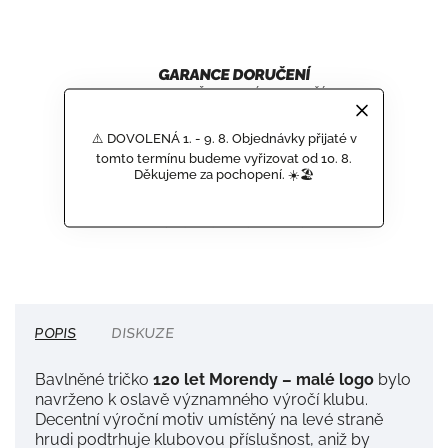
GARANCE DORUČENÍ
NEPOŠKOZENÉHO ZBOŽÍ
DOPRAVA ZDARMA
⚠️ DOVOLENÁ 1. - 9. 8. Objednávky přijaté v
PŘI NÁKUPU NAD 2 500 KČ
tomto termínu budeme vyřizovat od 10. 8.
Děkujeme za pochopení. ☀️🏖️
OFICIÁLNÍ PRODUKTY
SPORTOVNÍCH TÝMŮ
POPIS
DISKUZE
Bavlněné tričko
120 let Morendy – malé logo
bylo
navrženo k oslavě významného výročí klubu.
Decentní výroční motiv umístěný na levé straně
hrudi podtrhuje klubovou příslušnost, aniž by