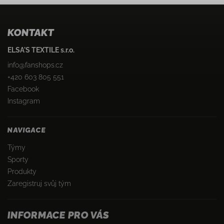
KONTAKT
ELSA'S TEXTILE s.r.o.
info
@
fanshops.cz
+420 603 805 551
Facebook
Instagram
NAVIGACE
Týmy
Sporty
Produkty
Zaregistruj svůj tým
INFORMACE PRO VÁS