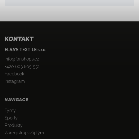
KONTAKT
ELSA'S TEXTILE s.r.o.
info
@
fanshops.cz
+420 603 805 551
Facebook
Instagram
NAVIGACE
Týmy
Sporty
Produkty
Zaregistruj svůj tým